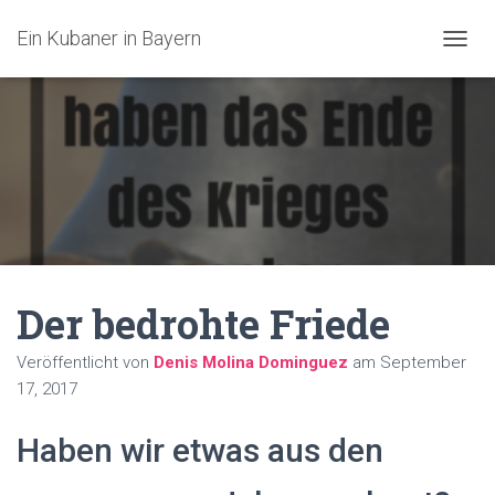
Ein Kubaner in Bayern
N
A
V
I
G
A
T
I
O
N
U
M
Der bedrohte Friede
S
C
H
Veröffentlicht von
Denis Molina Dominguez
am
September
A
17, 2017
L
T
E
Haben wir etwas aus den
N