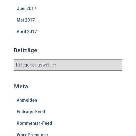
Juni 2017
Mai 2017
April 2017
Beiträge
B
e
i
t
Meta
r
ä
Anmelden
g
e
Eintrags-Feed
Kommentar-Feed
WordPress.org