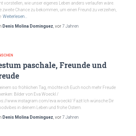
ht vorstellen, wie unser eigenes Leben anders verlaufen wäre.
e zweite Chance zu bekommen, um einen Freund zu verzeihen,
e
Weiterlesen…
n
Denis Molina Dominguez
, vor
7 Jahren
NSCHEN
estum paschale, Freunde und
reude
einem so fröhlichen Tag, möchte ich Euch noch mehr Freude
enken: Bilder von Eva Woeckl /
ps://www.instagram.com/eva.woeckl/ Fazit Ich wünsche Dir
odvibes in deinem Leben und frohe Ostern.
n
Denis Molina Dominguez
, vor
7 Jahren