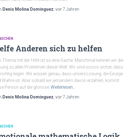
n
Denis Molina Dominguez
, vor
7 Jahren
NSCHEN
elfe Anderen sich zu helfen
 Thema mit der Hilfe ist so eine Sache. Manchmal kennen wir die
ung zu allen Problemen dieser Welt. Wir sind soooo sicher, dass
 richtig liegen. Wir wissen genau, dass unsere Lösung, die Einzige
 Wahre ist. Aber sobald wir jemandem davon erzählen, kommt
se Person auf die gloriose
Weiterlesen…
n
Denis Molina Dominguez
, vor
7 Jahren
NSCHEN
motionale mathematische Logik