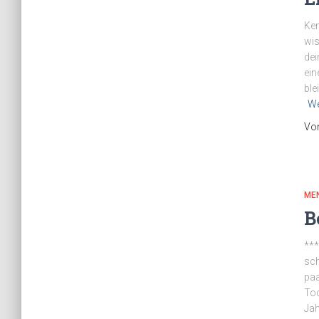
Ken
wis
dei
ein
ble
We
Vo
ME
B
***
sch
paa
Toc
Jah