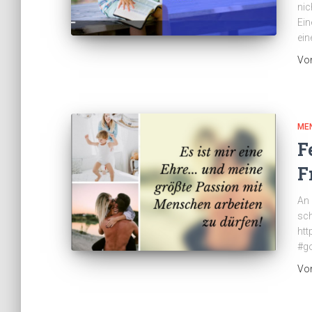
nic
Ein
ein
Vo
ME
F
F
An 
sch
htt
#go
Vo