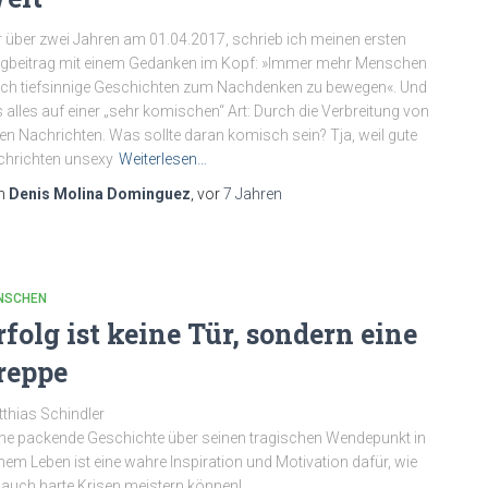
 über zwei Jahren am 01.04.2017, schrieb ich meinen ersten
gbeitrag mit einem Gedanken im Kopf: »Immer mehr Menschen
ch tiefsinnige Geschichten zum Nachdenken zu bewegen«. Und
 alles auf einer „sehr komischen“ Art: Durch die Verbreitung von
en Nachrichten. Was sollte daran komisch sein? Tja, weil gute
hrichten unsexy
Weiterlesen…
n
Denis Molina Dominguez
, vor
7 Jahren
NSCHEN
rfolg ist keine Tür, sondern eine
reppe
thias Schindler
ne packende Geschichte über seinen tragischen Wendepunkt in
nem Leben ist eine wahre Inspiration und Motivation dafür, wie
 auch harte Krisen meistern können!