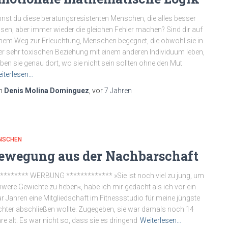
nst du diese beratungsresistenten Menschen, die alles besser
sen, aber immer wieder die gleichen Fehler machen? Sind dir auf
nem Weg zur Erleuchtung, Menschen begegnet, die obwohl sie in
er sehr toxischen Beziehung mit einem anderen Individuum leben,
iben sie genau dort, wo sie nicht sein sollten ohne den Mut
iterlesen…
n
Denis Molina Dominguez
, vor
7 Jahren
NSCHEN
ewegung aus der Nachbarschaft
******** WERBUNG ************* »Sie ist noch viel zu jung, um
were Gewichte zu heben«, habe ich mir gedacht als ich vor ein
r Jahren eine Mitgliedschaft im Fitnessstudio für meine jüngste
hter abschließen wollte. Zugegeben, sie war damals noch 14
re alt. Es war nicht so, dass sie es dringend
Weiterlesen…