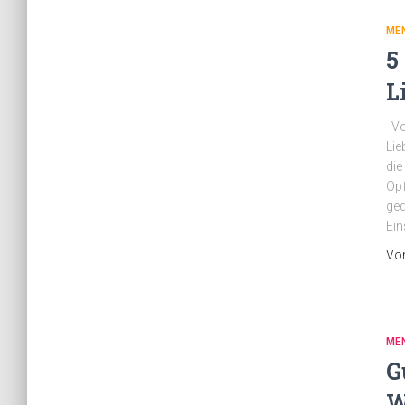
ME
5
L
Vor
Lie
die
Opf
ged
Ein
Vo
ME
G
W