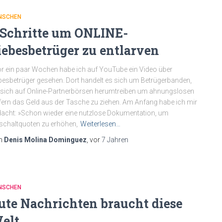
NSCHEN
 Schritte um ONLINE-
iebesbetrüger zu entlarven
 ein paar Wochen habe ich auf YouTube ein Video über
besbetrüger gesehen. Dort handelt es sich um Betrügerbanden,
 sich auf Online-Partnerbörsen herumtreiben um ahnungslosen
ern das Geld aus der Tasche zu ziehen. Am Anfang habe ich mir
acht: »Schon wieder eine nutzlose Dokumentation, um
schaltquoten zu erhöhen,
Weiterlesen…
n
Denis Molina Dominguez
, vor
7 Jahren
NSCHEN
ute Nachrichten braucht diese
elt