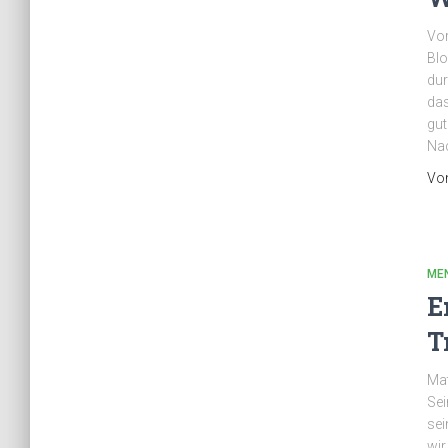
Vor
Blo
dur
das
gut
Nac
Vo
ME
E
T
Mat
Sei
sei
wir