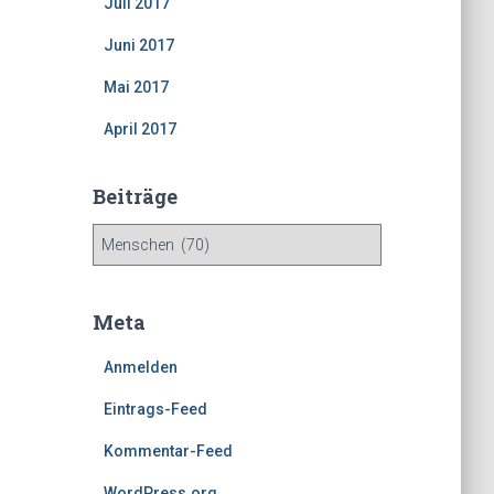
Juli 2017
Juni 2017
Mai 2017
April 2017
Beiträge
B
e
i
t
Meta
r
ä
Anmelden
g
e
Eintrags-Feed
Kommentar-Feed
WordPress.org