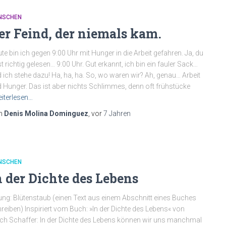
NSCHEN
er Feind, der niemals kam.
te bin ich gegen 9:00 Uhr mit Hunger in die Arbeit gefahren. Ja, du
t richtig gelesen… 9:00 Uhr. Gut erkannt, ich bin ein fauler Sack…
 ich stehe dazu! Ha, ha, ha. So, wo waren wir? Ah, genau… Arbeit
 Hunger. Das ist aber nichts Schlimmes, denn oft frühstücke
iterlesen…
n
Denis Molina Dominguez
, vor
7 Jahren
NSCHEN
n der Dichte des Lebens
ng: Blütenstaub (einen Text aus einem Abschnitt eines Buches
reiben) Inspiriert vom Buch: »In der Dichte des Lebens« von
ich Schaffer: In der Dichte des Lebens können wir uns manchmal