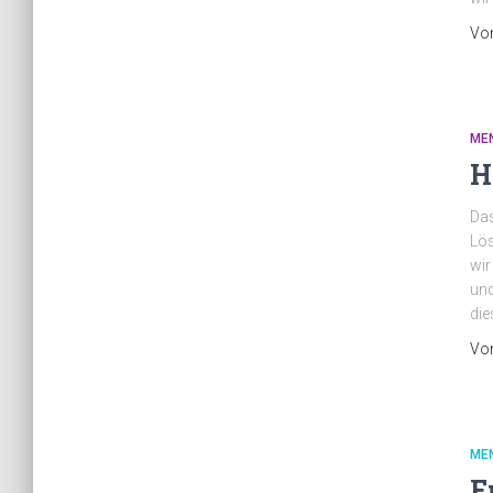
Vo
ME
H
Das
Lös
wir
und
die
Vo
ME
E