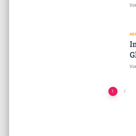
Vo
ME
I
G
Vo
Beitragsnavigation
1
2