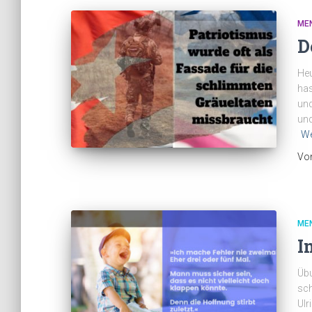
ME
D
Heu
has
und
und
We
Vo
ME
I
Übu
sch
Ulr