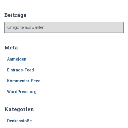
Beiträge
B
e
i
t
Meta
r
ä
Anmelden
g
e
Eintrags-Feed
Kommentar-Feed
WordPress.org
Kategorien
Denkanstöße