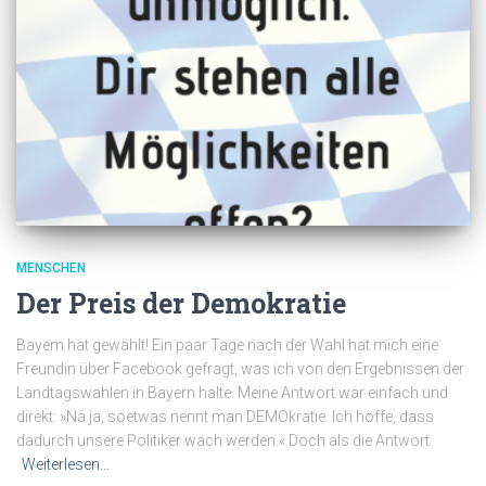
MENSCHEN
Der Preis der Demokratie
Bayern hat gewählt! Ein paar Tage nach der Wahl hat mich eine
Freundin über Facebook gefragt, was ich von den Ergebnissen der
Landtagswahlen in Bayern halte. Meine Antwort war einfach und
direkt: »Na ja, soetwas nennt man DEMOkratie. Ich hoffe, dass
dadurch unsere Politiker wach werden.« Doch als die Antwort
Weiterlesen…