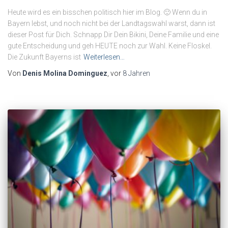
Heute wird es ein bisschen politisch hier im Blog. 🙂 Wenn du in
Bayern lebst, und noch nicht bei der Landtagswahl warst, dann ist
dieser Post für Dich. Schnapp Dir Dein Bikini, Deine Familie und eine
gute Entscheidung und geh HEUTE noch zur Wahl. Keine Floskel.
Die Zukunft Bayerns ist
Weiterlesen…
Von
Denis Molina Dominguez
, vor
8 Jahren