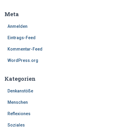
i
t
Meta
r
ä
Anmelden
g
e
Eintrags-Feed
Kommentar-Feed
WordPress.org
Kategorien
Denkanstöße
Menschen
Reflexiones
Soziales