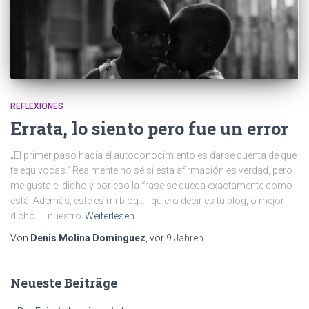
REFLEXIONES
Errata, lo siento pero fue un error
„El primer paso hacia el autoconocimiento es darse cuenta de que
te equivocas.“ Realmente no sé si esta afirmación es verdad, pero
me gusta el dicho y por eso la frase se queda exactamente como
está. Además, este es mi blog….. quiero decir es tu blog, o mejor
dicho….. nuestro
Weiterlesen…
Von
Denis Molina Dominguez
, vor
9 Jahren
Neueste Beiträge