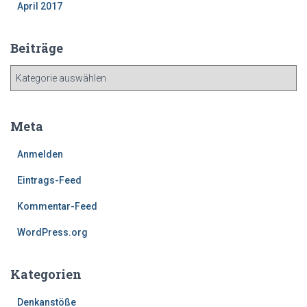
April 2017
Beiträge
B
e
i
t
Meta
r
ä
Anmelden
g
e
Eintrags-Feed
Kommentar-Feed
WordPress.org
Kategorien
Denkanstöße